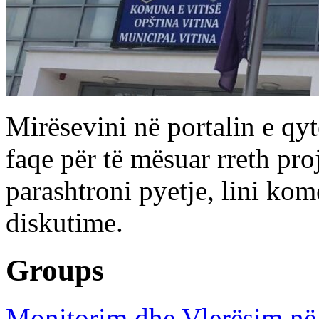
Mirësevini në portalin e qyte
faqe për të mësuar rreth p
parashtroni pyetje, lini ko
diskutime.
Groups
Monitorim dhe Vlerësim në 