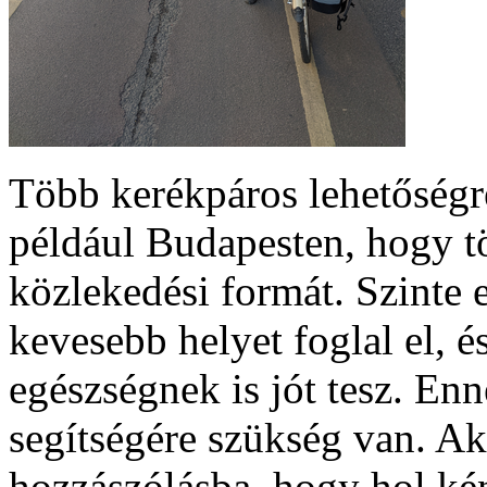
Több kerékpáros lehetőségr
például Budapesten, hogy t
közlekedési formát. Szinte 
kevesebb helyet foglal el, 
egészségnek is jót tesz. E
segítségére szükség van. Ak
hozzászólásba, hogy hol kén